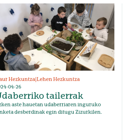
udia
aur Hezkuntza
|
Lehen Hezkuntza
024-04-26
daberriko tailerrak
zken aste hauetan udaberriaren inguruko
nketa desberdinak egin ditugu Zizurkilen.