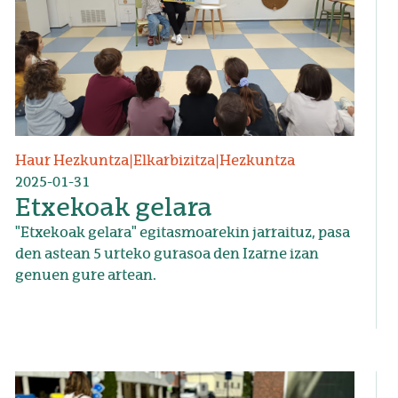
Haur Hezkuntza
|
Elkarbizitza
|
Hezkuntza
2025-01-31
Etxekoak gelara
"Etxekoak gelara" egitasmoarekin jarraituz, pasa
den astean 5 urteko gurasoa den Izarne izan
genuen gure artean.
Irudia