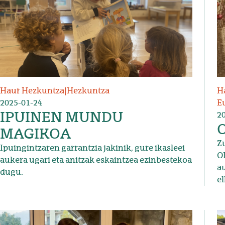
Haur Hezkuntza
|
Hezkuntza
H
2025-01-24
Eu
IPUINEN MUNDU
2
O
MAGIKOA
Zu
Ipuingintzaren garrantzia jakinik, gure ikasleei
O
aukera ugari eta anitzak eskaintzea ezinbestekoa
a
dugu.
e
Irudia
Ir