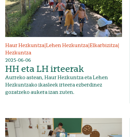
Haur Hezkuntza
|
Lehen Hezkuntza
|
Elkarbizitza
|
Hezkuntza
2025-06-06
HH eta LH irteerak
Aurreko astean, Haur Hezkuntza eta Lehen
Hezkuntzako ikasleek irteera ezberdinez
gozatzeko aukera izan zuten.
Irudia