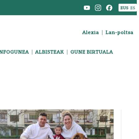
EUS
ES
Alexia
Lan-poltsa
INFOGUNEA
ALBISTEAK
GUNE BIRTUALA
udia