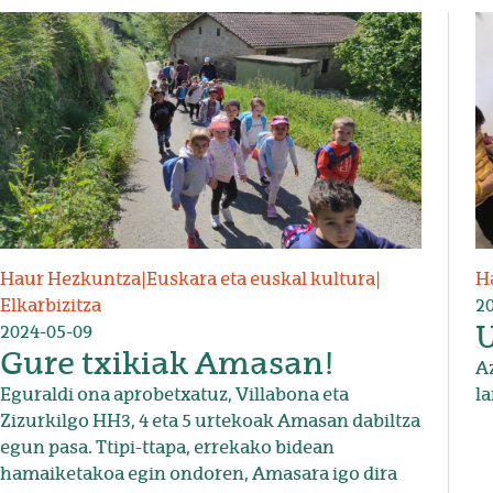
Irudia
Ir
Haur Hezkuntza
|
Euskara eta euskal kultura
|
H
Elkarbizitza
2
U
2024-05-09
Gure txikiak Amasan!
A
Eguraldi ona aprobetxatuz, Villabona eta
la
Zizurkilgo HH3, 4 eta 5 urtekoak Amasan dabiltza
egun pasa. Ttipi-ttapa, errekako bidean
hamaiketakoa egin ondoren, Amasara igo dira