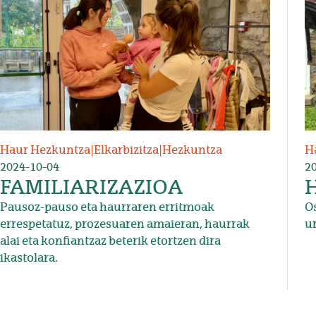
Haur Hezkuntza
|
Elkarbizitza
|
Hezkuntza
H
2024-10-04
2
FAMILIARIZAZIOA
Pausoz-pauso eta haurraren erritmoak
Os
errespetatuz, prozesuaren amaieran, haurrak
ur
alai eta konfiantzaz beterik etortzen dira
ikastolara.