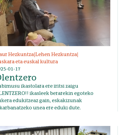
aur Hezkuntza
|
Lehen Hezkuntza
|
skara eta euskal kultura
025-01-17
lentzero
bimusu ikastolara ere iritsi zaigu
LENTZERO!! ikasleek berarekin egoteko
ukera edukitzeaz gain, eskakizunak
lkarbanatzeko unea ere eduki dute.
udia