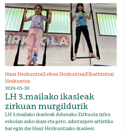
Irudia
Haur Hezkuntza
|
Lehen Hezkuntza
|
Elkarbizitza
|
Hezkuntza
2024-05-30
LH 3.mailako ikasleak
zirkuan murgildurik
LH 3.mailako ikasleak Adunako Zirkuola zirku
eskolan asko ikasi eta gero, adierazpen artistiko
bat egin die Haur Hezkuntzako ikasleei.