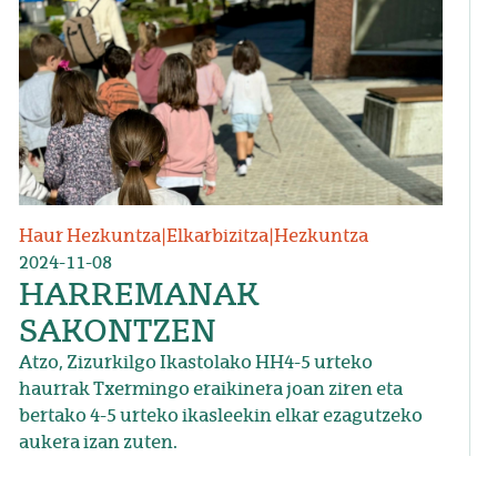
Haur Hezkuntza
|
Elkarbizitza
|
Hezkuntza
2024-11-08
HARREMANAK
SAKONTZEN
Atzo, Zizurkilgo Ikastolako HH4-5 urteko
haurrak Txermingo eraikinera joan ziren eta
bertako 4-5 urteko ikasleekin elkar ezagutzeko
aukera izan zuten.