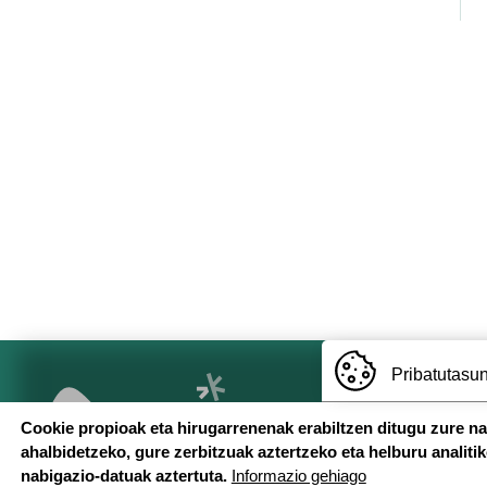
Pagination
Pribatutasun
Cookie propioak eta hirugarrenenak erabiltzen ditugu zure n
ahalbidetzeko, gure zerbitzuak aztertzeko eta helburu analiti
nabigazio-datuak aztertuta.
Informazio gehiago