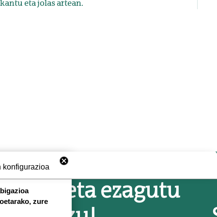
kantu eta jolas artean.
 konfigurazioa
Zatoz eta ezagutu
abigazioa
koetarako, zure