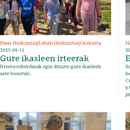
Haur Hezkuntza
|
Lehen Hezkuntza
|
Orokorra
H
2025-04-11
2
Gure ikasleen irteerak
E
Irteera ezberdinak egin dituzte gure ikasleek
Si
aste honetan.
he
Co
y 
pr
Irudia
Ir