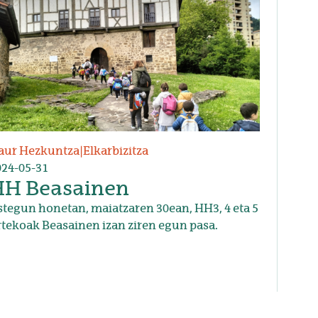
aur Hezkuntza
|
Elkarbizitza
024-05-31
HH Beasainen
tegun honetan, maiatzaren 30ean, HH3, 4 eta 5
tekoak Beasainen izan ziren egun pasa.