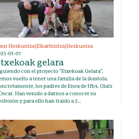
aur Hezkuntza
|
Elkarbizitza
|
Hezkuntza
025-03-07
txekoak gelara
guiendo con el proyecto “Etxekoak Gelara”,
mos vuelto a tener una familia de la ikastola.
ncretamente, los padres de Enea de Hh4, Olatz
Oscar. Han venido a darnos a conocer su
ofesión y para ello han traído a 2…
udia