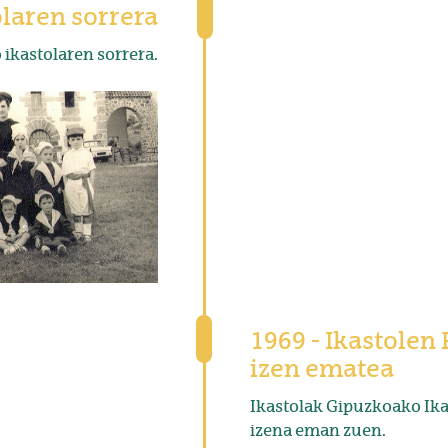
olaren sorrera
 ikastolaren sorrera.
1969 - Ikastolen
izen ematea
Ikastolak Gipuzkoako Ik
izena eman zuen.