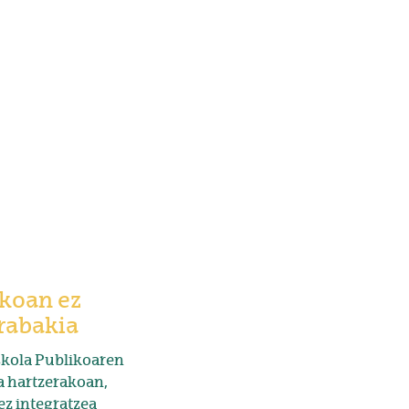
ikoan ez
erabakia
skola Publikoaren
a hartzerakoan,
ez integratzea