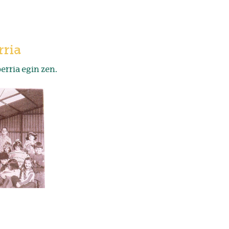
rria
erria egin zen.