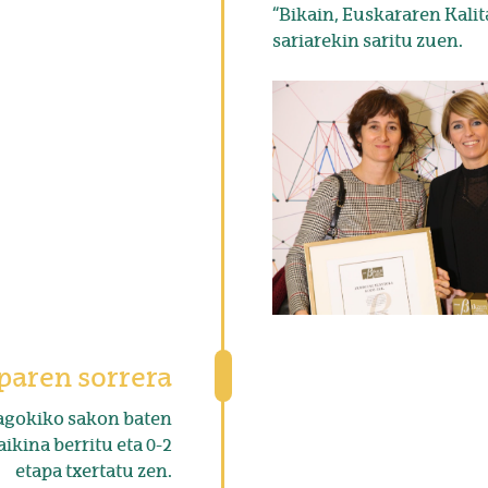
“Bikain, Euskararen Kalit
sariarekin saritu zuen.
aparen sorrera
gokiko sakon baten
ikina berritu eta 0-2
etapa txertatu zen.