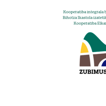
Kooperatiba integrala b
Bihotza Ikastola izatet
Kooperatiba Elkar