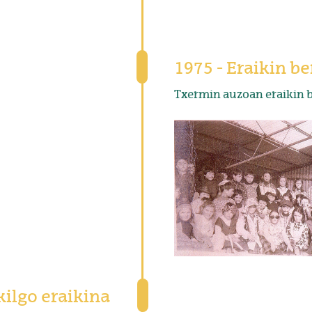
1975 - Eraikin be
Txermin auzoan eraikin b
kilgo eraikina