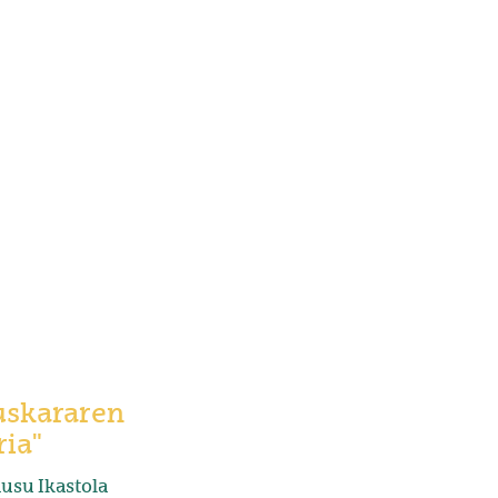
Euskararen
ria"
usu Ikastola