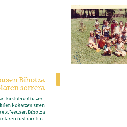
esusen Bihotza
olaren sorrera
a Ikastola sortu zen,
kilen kokatzen ziren
e eta Jesusen Bihotza
tolaren fusioarekin.