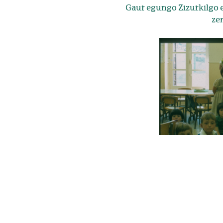
Gaur egungo Zizurkilgo e
zen