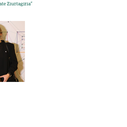
ate Ziurtagiria”