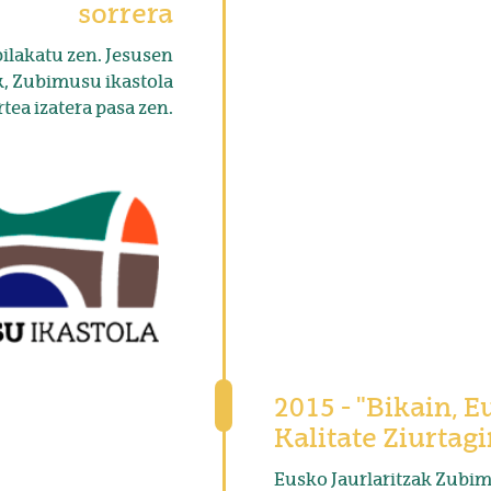
sorrera
ilakatu zen. Jesusen
ik, Zubimusu ikastola
tea izatera pasa zen.
2015 - "Bikain, 
Kalitate Ziurtagi
Eusko Jaurlaritzak Zubim