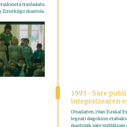
raikinera trasladatu
 Zizurkilgo ikastola.
1993 - Sare publ
integratzearen 
Otsailaren 19an Euskal E
legeari dagokion erabaki
ikastolak sare publikoan 