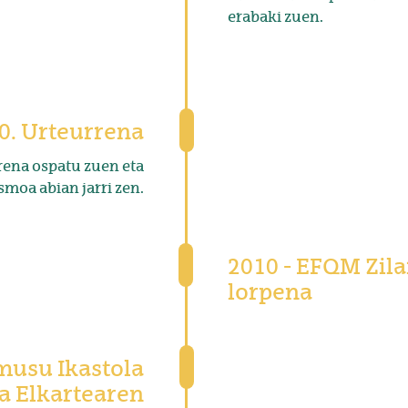
erabaki zuen.
40. Urteurrena
rena ospatu zuen eta
moa abian jarri zen.
2010 - EFQM Zil
lorpena
musu Ikastola
a Elkartearen