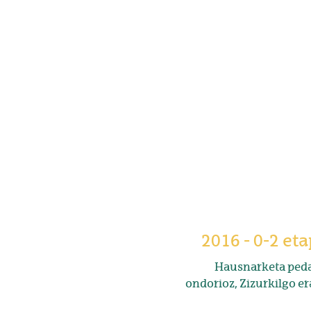
2016 - 0-2 et
Hausnarketa peda
ondorioz, Zizurkilgo era