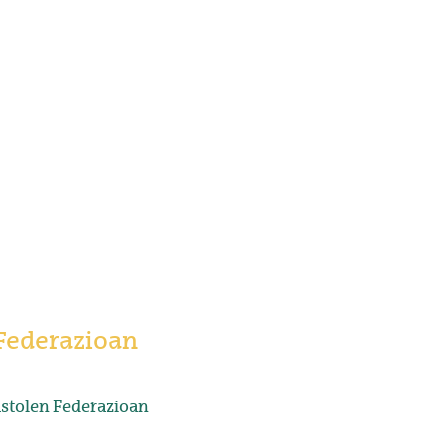
 Federazioan
astolen Federazioan