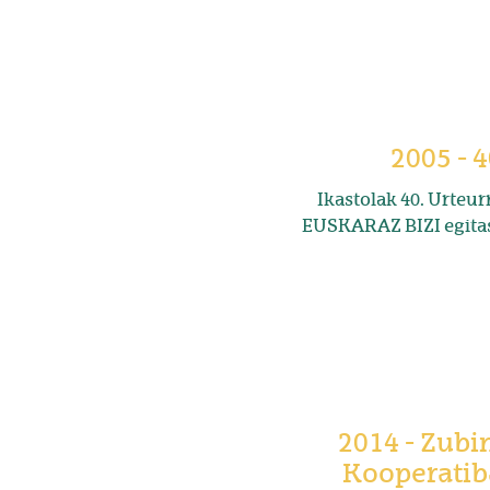
2005 - 
Ikastolak 40. Urteur
EUSKARAZ BIZI egitas
2014 - Zubi
Kooperatib