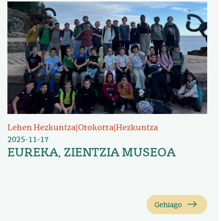
Irudia
Lehen Hezkuntza
|
Orokorra
|
Hezkuntza
2025-11-17
EUREKA, ZIENTZIA MUSEOA
Gehiago