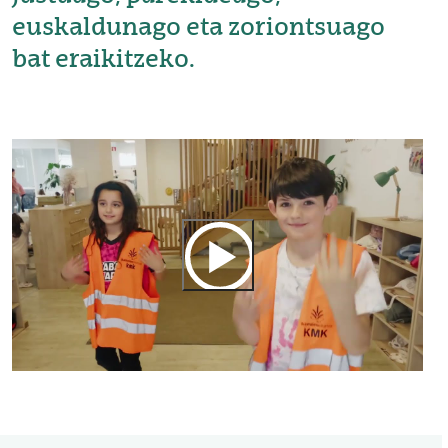
euskaldunago eta zoriontsuago
bat eraikitzeko.