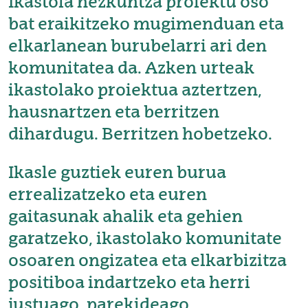
Ikastola hezkuntza proiektu oso
bat eraikitzeko mugimenduan eta
elkarlanean burubelarri ari den
komunitatea da. Azken urteak
ikastolako proiektua aztertzen,
hausnartzen eta berritzen
dihardugu. Berritzen hobetzeko.
Ikasle guztiek euren burua
errealizatzeko eta euren
gaitasunak ahalik eta gehien
garatzeko, ikastolako komunitate
osoaren ongizatea eta elkarbizitza
positiboa indartzeko eta herri
justuago, parekideago,