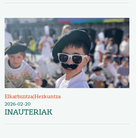
Irudia
Elkarbizitza
|
Hezkuntza
2026-02-20
INAUTERIAK