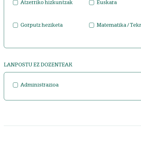
Atzerriko hizkuntzak
Euskara
Gorputz heziketa
Matematika / Tek
LANPOSTU EZ DOZENTEAK
Administrazioa