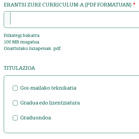
ERANTSI ZURE CURRICULUM-A (PDF FORMATUAN)
Fitxategi bakarra.
100 MB mugatua.
Onartutako luzapenak: pdf.
TITULAZIOA
Goi-mailako teknikaria
Gradua edo lizentziatura
Graduondoa