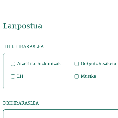
Lanpostua
HH-LH IRAKASLEA
Atzerriko hizkuntzak
Gorputz heziketa
LH
Musika
DBH IRAKASLEA