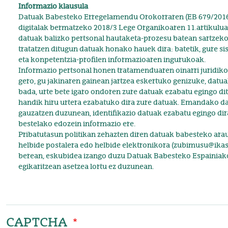
Informazio klausula
Datuak Babesteko Erregelamendu Orokorraren (EB 679/2016 
digitalak bermatzeko 2018/3 Lege Organikoaren 11.artikul
datuak balizko pertsonal hautaketa-prozesu batean sartzeko e
tratatzen ditugun datuak honako hauek dira: batetik, gure si
eta konpetentzia-profilen informazioaren ingurukoak.
Informazio pertsonal honen tratamenduaren oinarri juridiko
gero, gu jakinaren gainean jartzea eskertuko genizuke, datu
bada, urte bete igaro ondoren zure datuak ezabatu egingo di
handik hiru urtera ezabatuko dira zure datuak. Emandako da
gauzatzen duzunean, identifikazio datuak ezabatu egingo dir
bestelako edozein informazio ere.
Pribatutasun politikan zehazten diren datuak babesteko a
helbide postalera edo helbide elektronikora (zubimusu@ikasto
berean, eskubidea izango duzu Datuak Babesteko Espainiako
egikaritzean asetzea lortu ez duzunean.
CAPTCHA