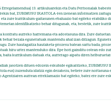
Erregelamendua) 13. artikuluarekin eta Datu Pertsonalak babest
uarekin bat, ZUBIMUSU IKASTOLA-ren izenean informatzen zaitug
ta zure kurrikulum-gaitasunen ebaluazio bat egiteko erabiliko dir
stemetan identifikatzeko behar ditugunak; eta, bestetik, zure kur
a kontratu aurreko harremana eta adostasuna dira. Zure datuetan
ak behar bezala eguneratuak mantendu ahal izan ditzagun. Egunera
tugu. Zure hautagaitza hautaketa-prozesu batean sartu bada, proze
tuak hiru urtez mantenduko dira. Epe hori gainditu ostean edo zu
a, baita kurrikulum datuak eta, aurrerago aipatu diren helburuet
raudiak jasotzen dituen edozein eskubide egikaritzeko, ZUBIMUS
la.eus) zuzenduta idatziz egin dezakezu, betiere zure nortasuna e
 Agentziaren aurrean erreklamazio bat egiteko, batez ere zure e