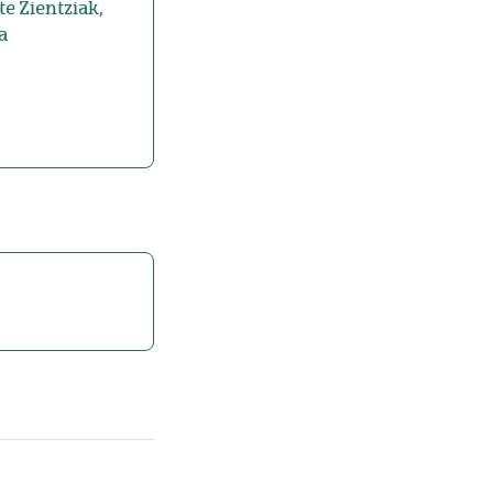
te Zientziak,
a