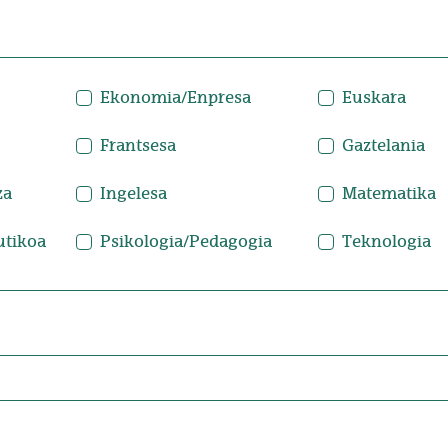
Ekonomia/Enpresa
Euskara
Frantsesa
Gaztelania
za
Ingelesa
Matematika
utikoa
Psikologia/Pedagogia
Teknologia