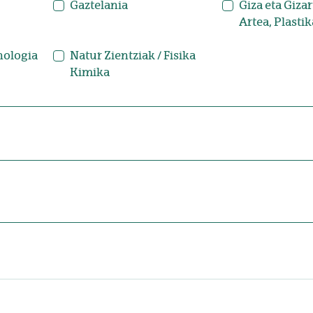
Gaztelania
Giza eta Gizar
Artea, Plastik
nologia
Natur Zientziak / Fisika
Kimika