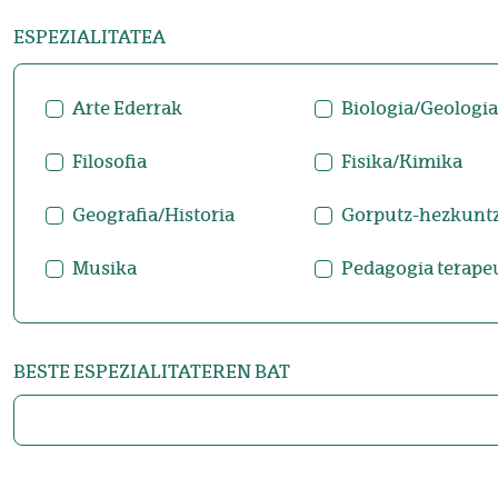
ESPEZIALITATEA
Arte Ederrak
Biologia/Geologia
Filosofia
Fisika/Kimika
Geografia/Historia
Gorputz-hezkunt
Musika
Pedagogia terape
BESTE ESPEZIALITATEREN BAT