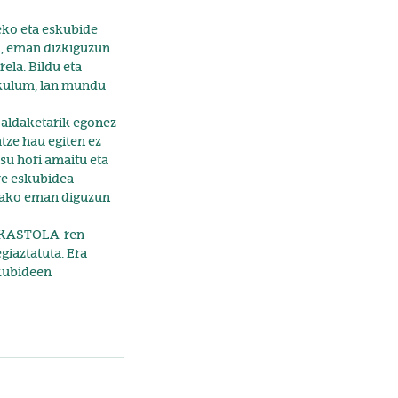
eko eta eskubide
u, eman dizkiguzun
ela. Bildu eta
rikulum, lan mundu
 aldaketarik egonez
tze hau egiten ez
su hori amaitu eta
re eskubidea
arako eman diguzun
U IKASTOLA-ren
giaztatuta. Era
skubideen