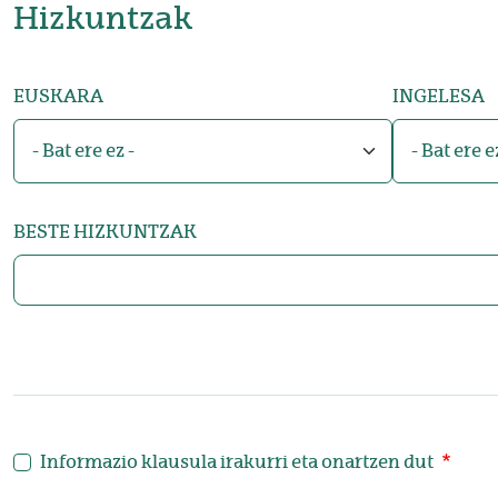
Hizkuntzak
EUSKARA
INGELESA
BESTE HIZKUNTZAK
Informazio klausula irakurri eta onartzen dut