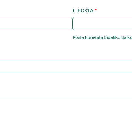
E-POSTA
Posta honetara bidaliko da k