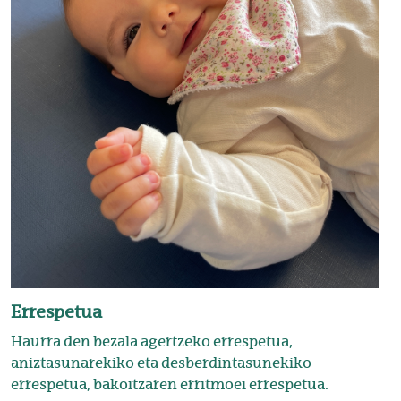
Errespetua
Haurra den bezala agertzeko errespetua,
aniztasunarekiko eta desberdintasunekiko
errespetua, bakoitzaren erritmoei errespetua.