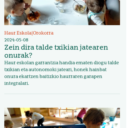
Haur Eskola
|
Orokorra
2024-05-08
Zein dira talde txikian jatearen
onurak?
Haur eskolan garrantzia handia ematen diogu talde
txikian eta autonomoki jateari, honek hainbat
onura ekartzen baitizkio haurraren garapen
integralari.
Irudia