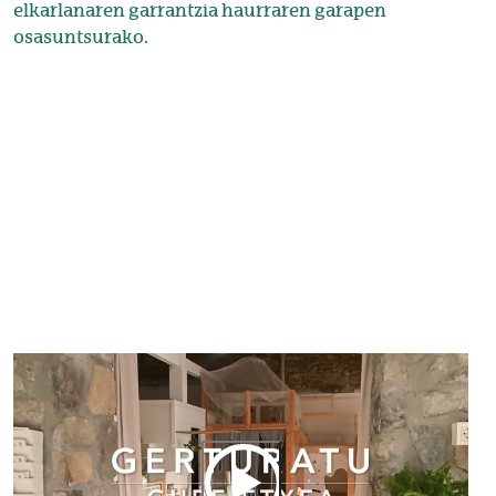
elkarlanaren garrantzia haurraren garapen
osasuntsurako.