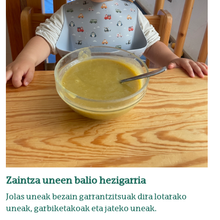
Zaintza uneen balio hezigarria
Jolas uneak bezain garrantzitsuak dira lotarako
uneak, garbiketakoak eta jateko uneak.