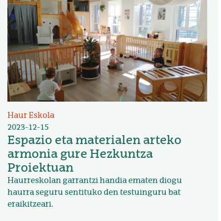
Haur Eskola
2023-12-15
Espazio eta materialen arteko
armonia gure Hezkuntza
Proiektuan
Haurreskolan garrantzi handia ematen diogu
haurra seguru sentituko den testuinguru bat
eraikitzeari.