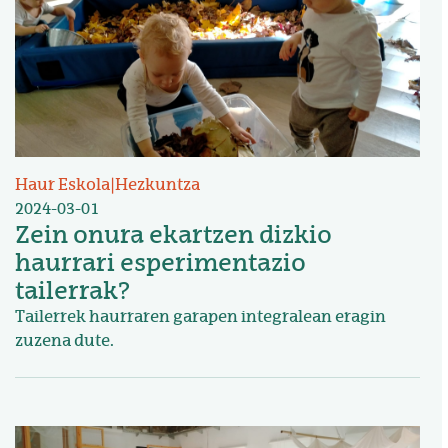
Haur Eskola
|
Hezkuntza
2024-03-01
Zein onura ekartzen dizkio
haurrari esperimentazio
tailerrak?
Tailerrek haurraren garapen integralean eragin
zuzena dute.
Irudia