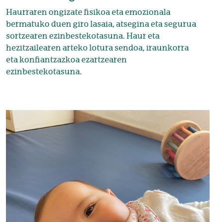
Haurraren ongizate fisikoa eta emozionala
bermatuko duen giro lasaia, atsegina eta segurua
sortzearen ezinbestekotasuna. Haur eta
hezitzailearen arteko lotura sendoa, iraunkorra
eta konfiantzazkoa ezartzearen
ezinbestekotasuna.