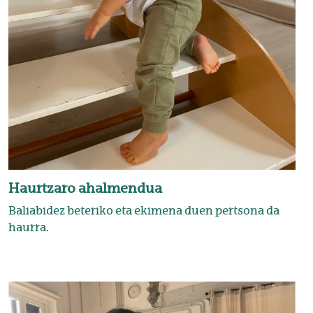
Haurtzaro ahalmendua
Baliabidez beteriko eta ekimena duen pertsona da
haurra.