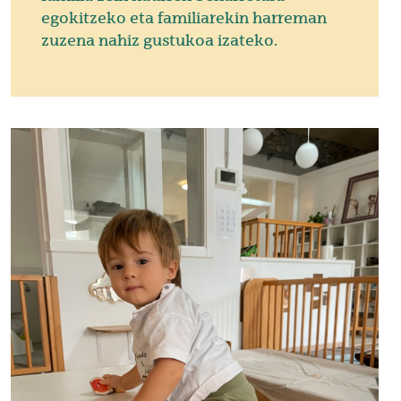
egokitzeko eta familiarekin harreman
zuzena nahiz gustukoa izateko.