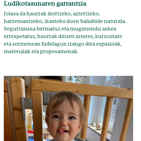
Ludikotasunaren garrantzia
Jolasa da haurrak ikertzeko, aztertzeko,
harremantzeko, ikasteko duen baliabide naturala.
Segurtasuna bermatuz eta mugimendu askea
errespetatuz, haurrak dituen interes, kuriositate
eta sormenean bidelagun izango dira espazioak,
materialak eta proposamenak.