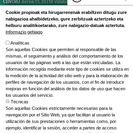
CENTRO
: Berria 55, 20150 Villabona,
943 69 23 21
Cookie propioak eta hirugarrenenak erabiltzen ditugu zure
ZIZURKIL
: Pagamuño z/g, 20159 Zizurkil,
688 727 206
nabigazioa ahalbidetzeko, gure zerbitzuak aztertzeko eta
helburu analitikoetarako, zure nabigazio-datuak aztertuta.
Informazio gehiago
Analíticas
En red
Son aquellas Cookies que permiten al responsable de las
mismas, el seguimiento y análisis del comportamiento de los
usuarios de las páginas web a las que están vinculadas. La
información recogida mediante este tipo de cookies se utiliza en
la medición de la actividad del sitio web y para la elaboración de
perfiles de navegación de los usuarios, con el fin de introducir
mejoras en función del análisis de los datos de uso que hacen
los usuarios del servicio.
Técnicas
Son aquellas Cookies estrictamente necesarias para la
navegación por el Sitio Web, ya que facilitan al usuario la
utilización de sus prestaciones o herramientas como, por
Webgune hau Ikastolen Elkarteak garatu d
ejemplo, identificar la sesión, acceder a partes de acceso