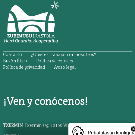
ORRI-OINA
Contacto
¿Quieres trabajar con nosotros?
TESTU-LEGALAK
Buzón Ético
Política de cookies
Política de privacidad
Aviso legal
¡Ven y conócenos!
TXERMIN
: Txermin z/g, 20150 Villabona,
688 677 819
Pribatutasun konfigur