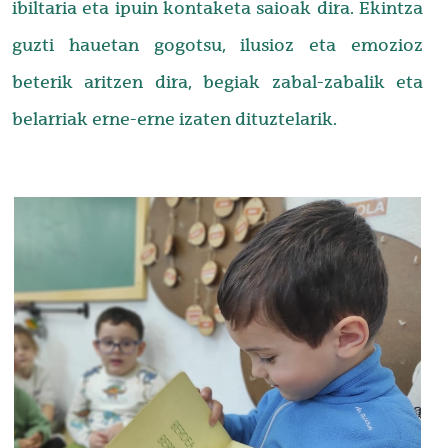
ibiltaria eta ipuin kontaketa saioak dira. Ekintza
guzti hauetan gogotsu, ilusioz eta emozioz
beterik aritzen dira, begiak zabal-zabalik eta
belarriak erne-erne izaten dituztelarik.