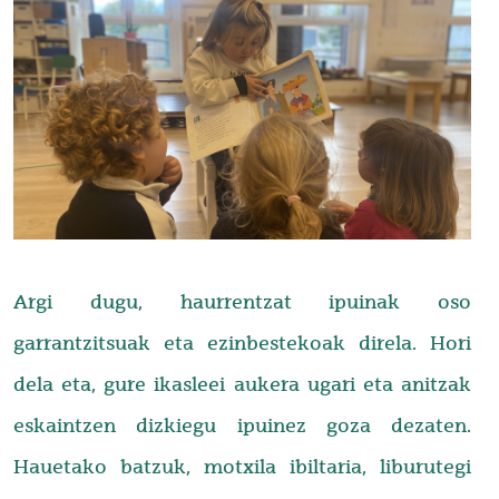
Argi dugu, haurrentzat ipuinak oso
garrantzitsuak eta ezinbestekoak direla. Hori
dela eta, gure ikasleei aukera ugari eta anitzak
eskaintzen dizkiegu ipuinez goza dezaten.
Hauetako batzuk, motxila ibiltaria, liburutegi