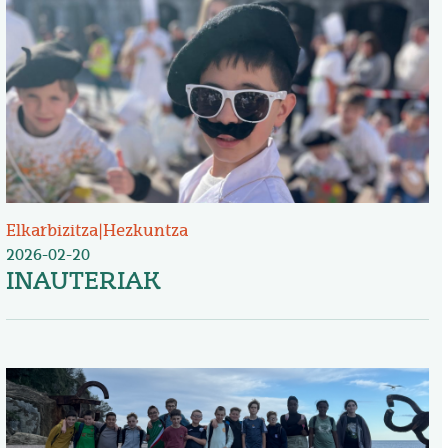
Elkarbizitza
|
Hezkuntza
2026-02-20
INAUTERIAK
Irudia