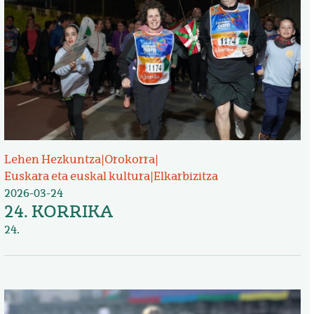
Lehen Hezkuntza
|
Orokorra
|
Euskara eta euskal kultura
|
Elkarbizitza
2026-03-24
24. KORRIKA
24.
Irudia