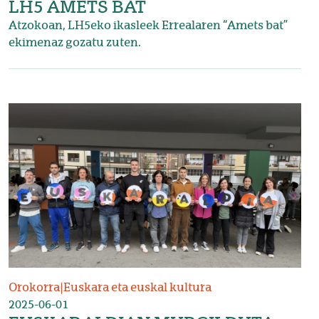
LH5 AMETS BAT
Atzokoan, LH5eko ikasleek Errealaren “Amets bat”
ekimenaz gozatu zuten.
Irudia
Orokorra
|
Euskara eta euskal kultura
2025-06-01