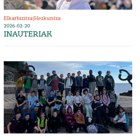
Elkarbizitza
|
Hezkuntza
2026-02-20
INAUTERIAK
Irudia