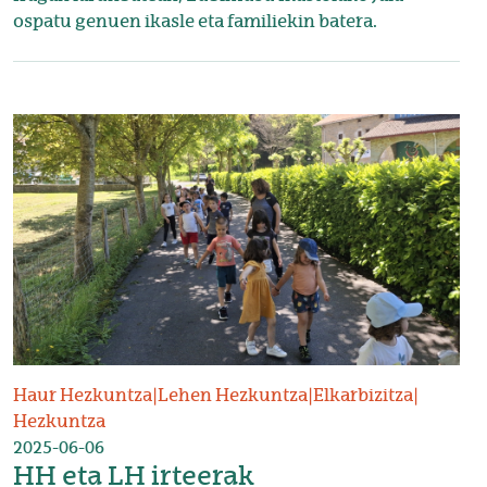
ospatu genuen ikasle eta familiekin batera.
Irudia
Haur Hezkuntza
|
Lehen Hezkuntza
|
Elkarbizitza
|
Hezkuntza
2025-06-06
HH eta LH irteerak