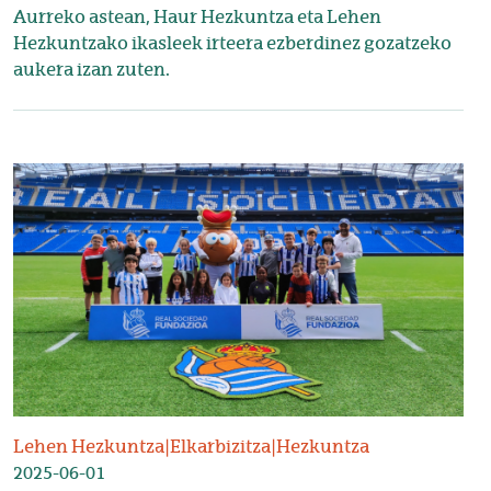
Aurreko astean, Haur Hezkuntza eta Lehen
Hezkuntzako ikasleek irteera ezberdinez gozatzeko
aukera izan zuten.
Irudia
Lehen Hezkuntza
|
Elkarbizitza
|
Hezkuntza
2025-06-01