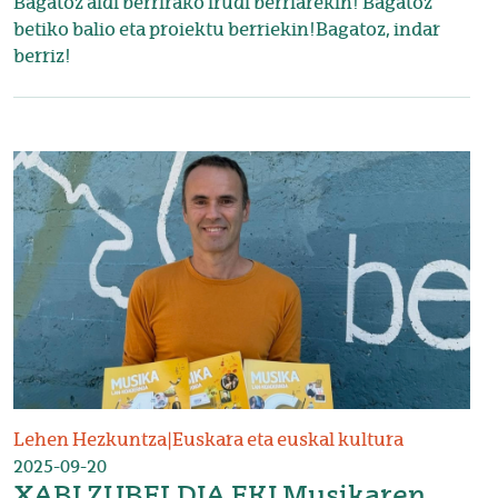
Bagatoz aldi berrirako irudi berriarekin! Bagatoz
betiko balio eta proiektu berriekin!Bagatoz, indar
berriz!
Irudia
Lehen Hezkuntza
|
Euskara eta euskal kultura
2025-09-20
XABI ZUBELDIA EKI Musikaren