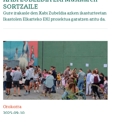
SORTZAILE
Gure irakasle den Xabi Zubeldia azken ikasturteetan
Ikastolen Elkarteko EKI proiektua garatzen aritu da.
Irudia
Orokorra
2025-09-10