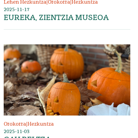
Lehen Hezkuntza
|
Orokorra
|
Hezkuntza
2025-11-17
EUREKA, ZIENTZIA MUSEOA
Irudia
Orokorra
|
Hezkuntza
2025-11-03