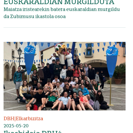
EUSKARALDIAN MURGILDUTA
Maiatza iristearekin batera euskaraldian murgildu
da Zubimusu ikastola osoa
Irudia
DBH
|
Elkarbizitza
2025-05-20