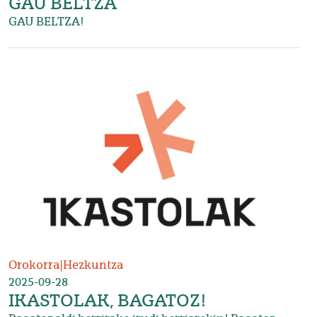
GAU BELTZA
GAU BELTZA!
Irudia
Orokorra
|
Hezkuntza
2025-09-28
IKASTOLAK, BAGATOZ!