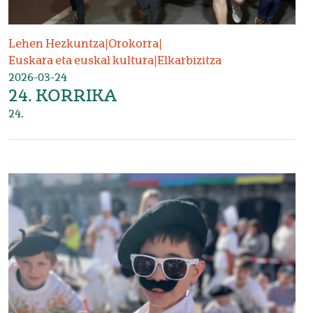
Lehen Hezkuntza
|
Orokorra
|
Euskara eta euskal kultura
|
Elkarbizitza
2026-03-24
24. KORRIKA
24.
Irudia