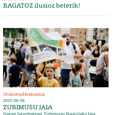
BAGATOZ ilusioz beterik!
Irudia
Orokorra
|
Hezkuntza
2025-06-06
ZUBIMUSU JAIA
Iragan larunbatean, Zubimusu Ikastolako Jaia