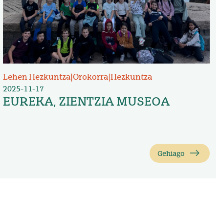
Lehen Hezkuntza
|
Orokorra
|
Hezkuntza
2025-11-17
EUREKA, ZIENTZIA MUSEOA
Gehiago