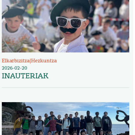
Elkarbizitza
|
Hezkuntza
2026-02-20
INAUTERIAK
Irudia