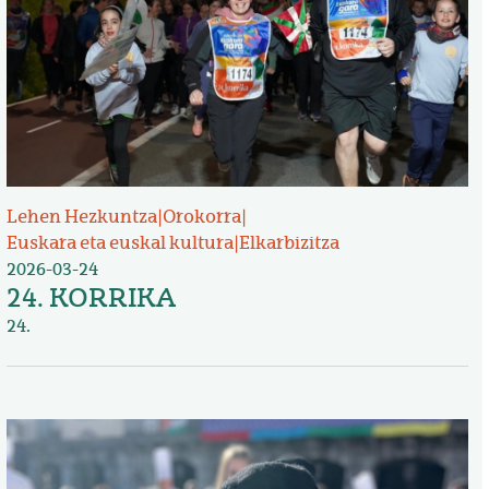
Lehen Hezkuntza
|
Orokorra
|
Euskara eta euskal kultura
|
Elkarbizitza
2026-03-24
24. KORRIKA
24.
Irudia