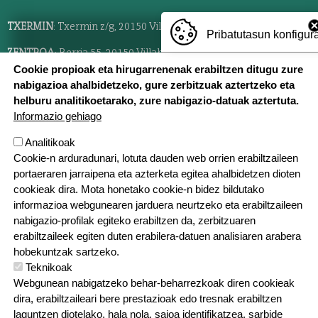
TXERMIN
: Txermin z/g, 20150 Villabona,
688 677 819
Pribatutasun konfigur
ZENTROA
: Berria 55, 20150 Villabona,
943 69 23 21
Cookie propioak eta hirugarrenenak erabiltzen ditugu zure
ZIZURKIL
: Pagamuño z/g, 20159 Zizurkil,
688 727 206
nabigazioa ahalbidetzeko, gure zerbitzuak aztertzeko eta
helburu analitikoetarako, zure nabigazio-datuak aztertuta.
Informazio gehiago
Analitikoak
Cookie-n arduradunari, lotuta dauden web orrien erabiltzaileen
Sarean
portaeraren jarraipena eta azterketa egitea ahalbidetzen dioten
cookieak dira. Mota honetako cookie-n bidez bildutako
informazioa webgunearen jarduera neurtzeko eta erabiltzaileen
nabigazio-profilak egiteko erabiltzen da, zerbitzuaren
erabiltzaileek egiten duten erabilera-datuen analisiaren arabera
hobekuntzak sartzeko.
Teknikoak
Webgunean nabigatzeko behar-beharrezkoak diren cookieak
dira, erabiltzaileari bere prestazioak edo tresnak erabiltzen
laguntzen diotelako, hala nola, saioa identifikatzea, sarbide