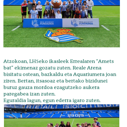
Atzokoan, LH5eko ikasleek Errealaren “Amets
bat” ekimenaz gozatu zuten. Reale Arena
bisitatu ostean, bazkaldu eta Aquariumera joan
ziren. Bertan, itsasoaz eta bertako bizidunei
buruz gauza mordoa ezagutzeko aukera
paregabea izan zuten.
Eguraldia lagun, egun ederra igaro zuten.