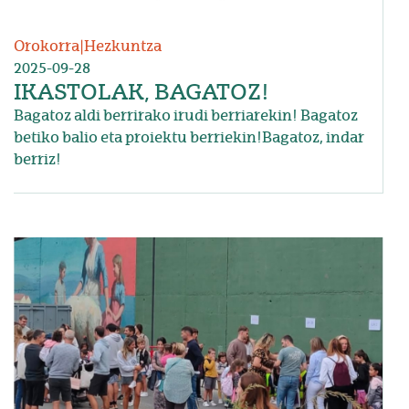
Orokorra
|
Hezkuntza
2025-09-28
IKASTOLAK, BAGATOZ!
Bagatoz aldi berrirako irudi berriarekin! Bagatoz
betiko balio eta proiektu berriekin!Bagatoz, indar
berriz!
Irudia