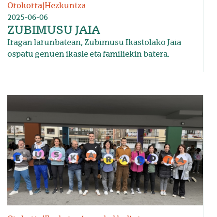
Orokorra
|
Hezkuntza
2025-06-06
ZUBIMUSU JAIA
Iragan larunbatean, Zubimusu Ikastolako Jaia
ospatu genuen ikasle eta familiekin batera.
Irudia