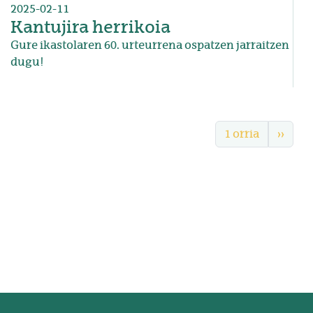
2025-02-11
Kantujira herrikoia
Gure ikastolaren 60. urteurrena ospatzen jarraitzen
dugu!
Pagination
1 orria
Next 
››