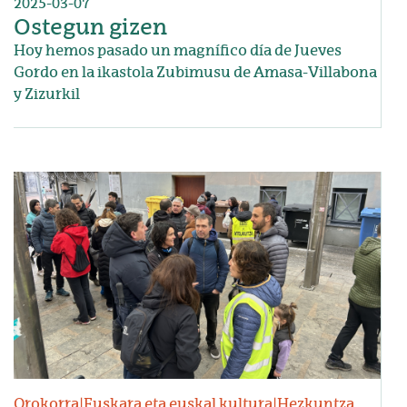
2025-03-07
Ostegun gizen
Hoy hemos pasado un magnífico día de Jueves
Gordo en la ikastola Zubimusu de Amasa-Villabona
y Zizurkil
Irudia
Orokorra
|
Euskara eta euskal kultura
|
Hezkuntza