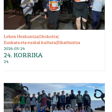
Lehen Hezkuntza
|
Orokorra
|
Euskara eta euskal kultura
|
Elkarbizitza
2026-03-24
24. KORRIKA
24.
Irudia