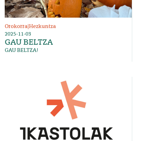
Orokorra
|
Hezkuntza
2025-11-03
GAU BELTZA
GAU BELTZA!
Irudia