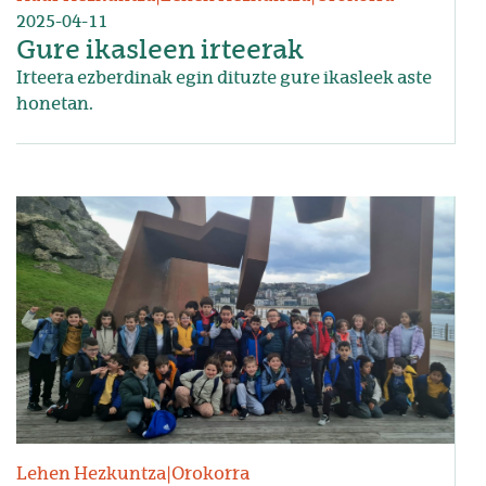
2025-04-11
Gure ikasleen irteerak
Irteera ezberdinak egin dituzte gure ikasleek aste
honetan.
Irudia
Lehen Hezkuntza
|
Orokorra