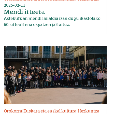
2025-02-11
Mendi irteera
Asteburuan mendi ibilaldia izan dugu ikastolako
60. urteurrena ospatzen jarraituz.
Irudia
Orokorra
|
Euskara eta euskal kultura
|
Hezkuntza