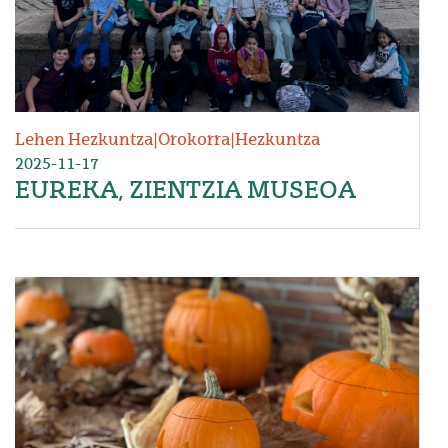
Lehen Hezkuntza
|
Orokorra
|
Hezkuntza
2025-11-17
EUREKA, ZIENTZIA MUSEOA
Irudia