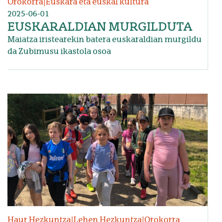
Orokorra
|
Euskara eta euskal kultura
2025-06-01
EUSKARALDIAN MURGILDUTA
Maiatza iristearekin batera euskaraldian murgildu
da Zubimusu ikastola osoa
Irudia
Haur Hezkuntza
|
Lehen Hezkuntza
|
Orokorra