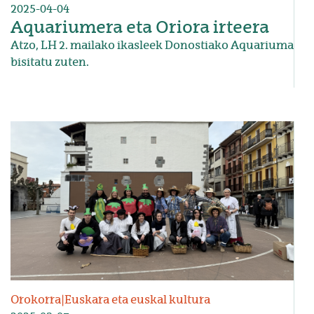
2025-04-04
Aquariumera eta Oriora irteera
Atzo, LH 2. mailako ikasleek Donostiako Aquariuma
bisitatu zuten.
Irudia
Orokorra
|
Euskara eta euskal kultura