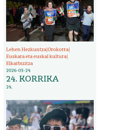
Lehen Hezkuntza
|
Orokorra
|
Euskara eta euskal kultura
|
Elkarbizitza
2026-03-24
24. KORRIKA
24.
Irudia