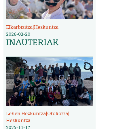
Elkarbizitza
|
Hezkuntza
2026-02-20
INAUTERIAK
Irudia
Lehen Hezkuntza
|
Orokorra
|
Hezkuntza
2025-11-17