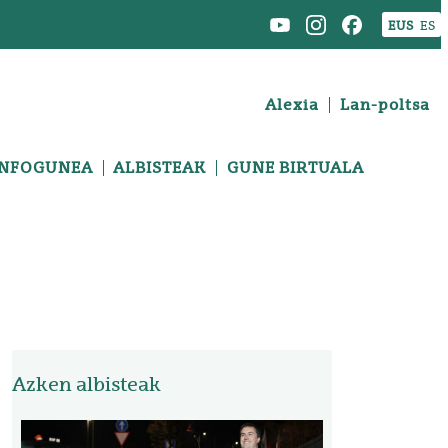
EUS
ES
Alexia
Lan-poltsa
INFOGUNEA
ALBISTEAK
GUNE BIRTUALA
Azken albisteak
Irudia