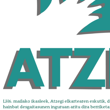
LH6. mailako ikasleek, Atzegi elkartearen eskutik, d
hainbat desgaitasunen inguruan aritu dira berriketa