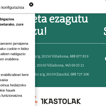
 konfigurazioa
Zatoz eta ezagutu
abigazioa
koetarako, zure
gaitzazu!
taeraren jarraipena
tako cookie-n bidez
aileen nabigazio-
TXERMIN
: Txermin z/g, 20150 Villabona,
688 677 819
ten erabilera-
ZENTROA
: Berria 55, 20150 Villabona,
943 69 23 21
ZIZURKIL
: Pagamuño z/g, 20159 Zizurkil,
688 727 206
rabiltzaileari bere
 saioa
 soinua hedatzeko
okie hauek
 funtzionatzea