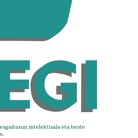
esgaitasun intelektuala eta beste
n.