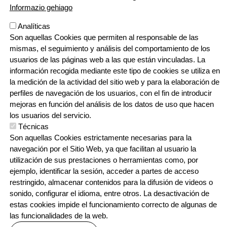
ZIZURKIL
: Pagamuño z/g, 20159 Zizurkil,
688 727 206
Informazio gehiago
Analíticas
Son aquellas Cookies que permiten al responsable de las
mismas, el seguimiento y análisis del comportamiento de los
usuarios de las páginas web a las que están vinculadas. La
En red
información recogida mediante este tipo de cookies se utiliza en
la medición de la actividad del sitio web y para la elaboración de
perfiles de navegación de los usuarios, con el fin de introducir
mejoras en función del análisis de los datos de uso que hacen
los usuarios del servicio.
Técnicas
Son aquellas Cookies estrictamente necesarias para la
navegación por el Sitio Web, ya que facilitan al usuario la
utilización de sus prestaciones o herramientas como, por
ejemplo, identificar la sesión, acceder a partes de acceso
restringido, almacenar contenidos para la difusión de videos o
Webgune hau Ikastolen Elkarteak garatu d
sonido, configurar el idioma, entre otros. La desactivación de
estas cookies impide el funcionamiento correcto de algunas de
las funcionalidades de la web.