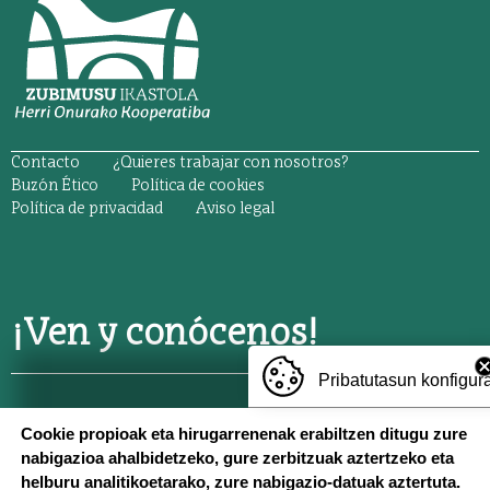
ORRI-OINA
Contacto
¿Quieres trabajar con nosotros?
TESTU-LEGALAK
Buzón Ético
Política de cookies
Política de privacidad
Aviso legal
¡Ven y conócenos!
Pribatutasun konfigur
TXERMIN
: Txermin z/g, 20150 Villabona,
688 677 819
Cookie propioak eta hirugarrenenak erabiltzen ditugu zure
nabigazioa ahalbidetzeko, gure zerbitzuak aztertzeko eta
CENTRO
: Berria 55, 20150 Villabona,
943 69 23 21
helburu analitikoetarako, zure nabigazio-datuak aztertuta.