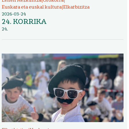
Lehen Hezkuntza
|
Orokorra
|
Euskara eta euskal kultura
|
Elkarbizitza
2026-03-24
24. KORRIKA
24.
Irudia