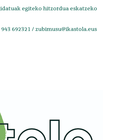
idatuak egiteko hitzordua eskatzeko
: 943 692321 / zubimusu@ikastola.eus