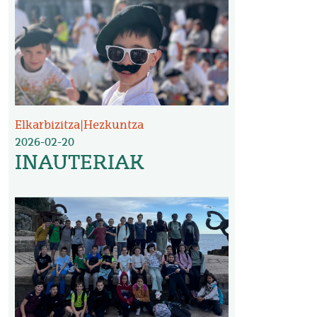
Elkarbizitza
|
Hezkuntza
2026-02-20
INAUTERIAK
Irudia