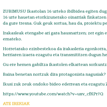
ZUBIMUSU Ikastolan 16 urteko ibilbidea egiten dug
16 urte hauetan etorkizunerako oinarriak finkatzen
da gure tresna. Guk geuk sortua, hau da, proiektu 
Irakasleak etengabe ari gara hausnartzen; zer egin e
emateko.
Horretarako ezinbestekoa da irakasleria egonkorra, b
herriaren izaera ezagutu eta transmititzen dugun her
Gu ere hemen gabiltza ikastolen elkartean sorkuntz
Baina benetan nortzuk dira protagonista nagusiak?
Ikusi zuk zeuk ondoko bideo ederrean eta ezagutu 
https://www.youtube.com/watch?v=uxv_cfKPr7Q
ATE IREKIAK