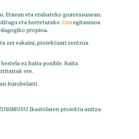
u. Etxean eta erabateko goxotasunean.
 ditugu eta horretarako
2zia
egitasmoa
pedagogiko propioa.
ta zer eskaini, proiektuari zentzua
estela ez baita posible. Baita
ritarrak ere.
an burubelarri.
ZUBIMUSU Ikastolaren proiektu anitza: