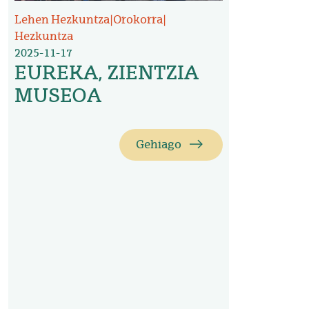
Lehen Hezkuntza
|
Orokorra
|
Hezkuntza
2025-11-17
EUREKA, ZIENTZIA
MUSEOA
Gehiago