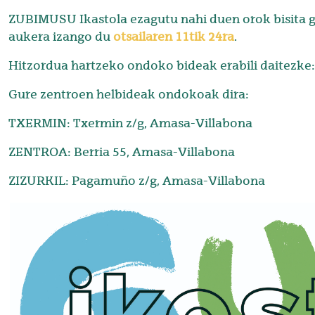
ZUBIMUSU Ikastola ezagutu nahi duen orok bisita g
aukera izango du
otsailaren 11tik 24ra
.
Hitzordua hartzeko ondoko bideak erabili daitezke
Gure zentroen helbideak ondokoak dira:
TXERMIN: Txermin z/g, Amasa-Villabona
ZENTROA: Berria 55, Amasa-Villabona
ZIZURKIL: Pagamuño z/g, Amasa-Villabona