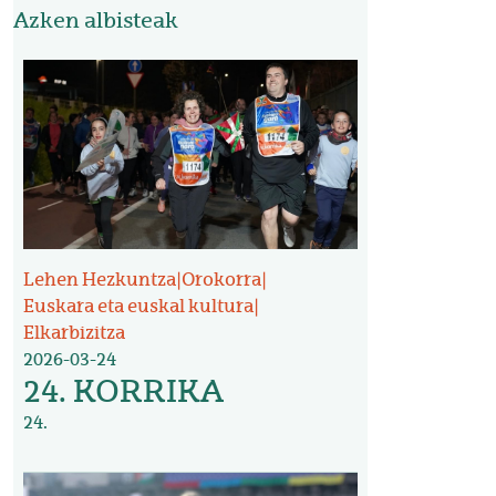
Azken albisteak
Irudia
Lehen Hezkuntza
|
Orokorra
|
Euskara eta euskal kultura
|
Elkarbizitza
2026-03-24
24. KORRIKA
24.
Irudia