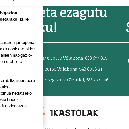
Zatoz eta ezagutu
abigazioa
koetarako, zure
gaitzazu!
taeraren jarraipena
tako cookie-n bidez
aileen nabigazio-
TXERMIN
: Txermin z/g, 20150 Villabona,
688 677 819
ten erabilera-
ZENTROA
: Berria 55, 20150 Villabona,
943 69 23 21
ZIZURKIL
: Pagamuño z/g, 20159 Zizurkil,
688 727 206
rabiltzaileari bere
 saioa
 soinua hedatzeko
okie hauek
 funtzionatzea