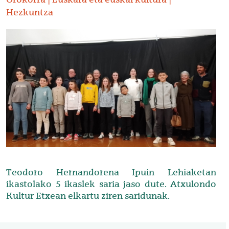
Hezkuntza
Irudia
Teodoro Hernandorena Ipuin Lehiaketan
ikastolako 5 ikaslek saria jaso dute. Atxulondo
Kultur Etxean elkartu ziren saridunak.