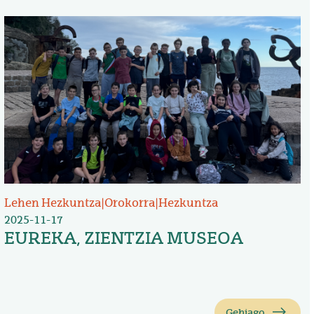
Irudia
Lehen Hezkuntza
|
Orokorra
|
Hezkuntza
2025-11-17
EUREKA, ZIENTZIA MUSEOA
Gehiago