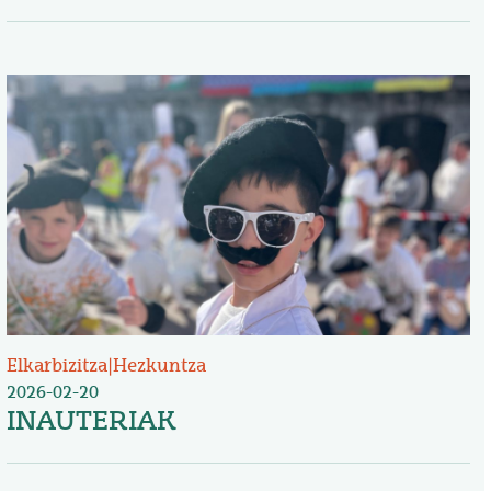
Irudia
Elkarbizitza
|
Hezkuntza
2026-02-20
INAUTERIAK