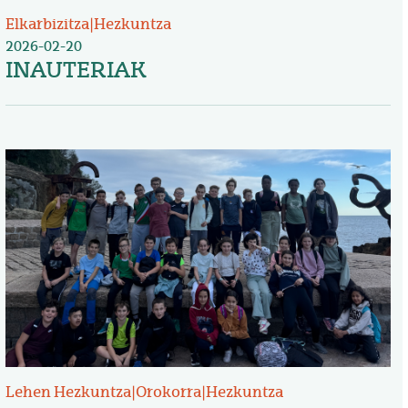
Elkarbizitza
|
Hezkuntza
2026-02-20
INAUTERIAK
Irudia
Lehen Hezkuntza
|
Orokorra
|
Hezkuntza