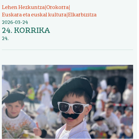
Lehen Hezkuntza
|
Orokorra
|
Euskara eta euskal kultura
|
Elkarbizitza
2026-03-24
24. KORRIKA
24.
Irudia