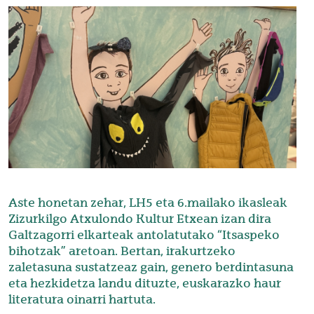
Irudia
Aste honetan zehar, LH5 eta 6.mailako ikasleak
Zizurkilgo Atxulondo Kultur Etxean izan dira
Galtzagorri elkarteak antolatutako “Itsaspeko
bihotzak” aretoan. Bertan, irakurtzeko
zaletasuna sustatzeaz gain, genero berdintasuna
eta hezkidetza landu dituzte, euskarazko haur
literatura oinarri hartuta.