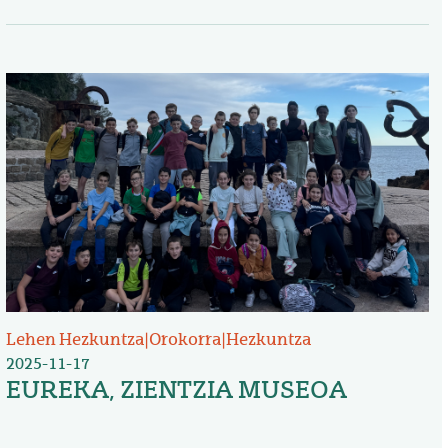
Irudia
Lehen Hezkuntza
|
Orokorra
|
Hezkuntza
2025-11-17
EUREKA, ZIENTZIA MUSEOA