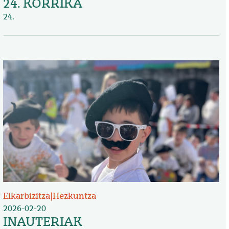
24. KORRIKA
24.
Irudia
Elkarbizitza
|
Hezkuntza
2026-02-20
INAUTERIAK