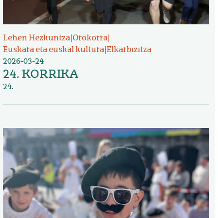
Lehen Hezkuntza
|
Orokorra
|
Euskara eta euskal kultura
|
Elkarbizitza
2026-03-24
24. KORRIKA
24.
Irudia