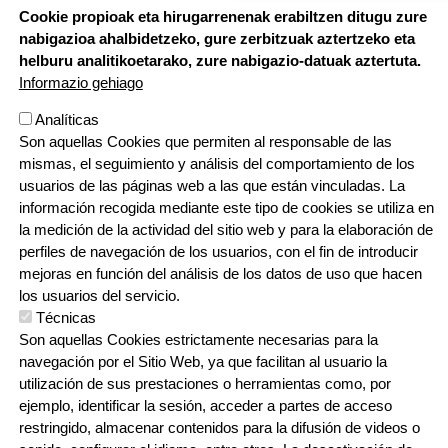
TXERMIN
: Txermin z/g, 20150 Villabona,
688 677 819
Cookie propioak eta hirugarrenenak erabiltzen ditugu zure
nabigazioa ahalbidetzeko, gure zerbitzuak aztertzeko eta
CENTRO
: Berria 55, 20150 Villabona,
943 69 23 21
helburu analitikoetarako, zure nabigazio-datuak aztertuta.
Informazio gehiago
ZIZURKIL
: Pagamuño z/g, 20159 Zizurkil,
688 727 206
Analíticas
Son aquellas Cookies que permiten al responsable de las
mismas, el seguimiento y análisis del comportamiento de los
usuarios de las páginas web a las que están vinculadas. La
En red
información recogida mediante este tipo de cookies se utiliza en
la medición de la actividad del sitio web y para la elaboración de
perfiles de navegación de los usuarios, con el fin de introducir
mejoras en función del análisis de los datos de uso que hacen
los usuarios del servicio.
Técnicas
Son aquellas Cookies estrictamente necesarias para la
navegación por el Sitio Web, ya que facilitan al usuario la
utilización de sus prestaciones o herramientas como, por
ejemplo, identificar la sesión, acceder a partes de acceso
restringido, almacenar contenidos para la difusión de videos o