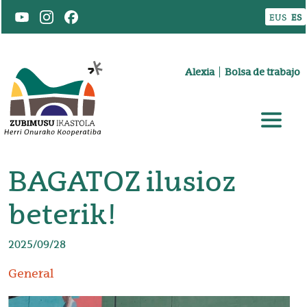
Pasar al contenido principal
EUS
ES
Goiburuko menua
Alexia
Bolsa de trabajo
BAGATOZ ilusioz
beterik!
2025/09/28
General
Irudia