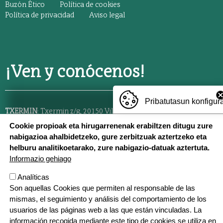
TESTU-LEGALAK
Buzón Ético
Política de cookies
Política de privacidad
Aviso legal
¡Ven y conócenos!
Pribatutasun konfigur
TXERMIN
: Txermin z/g, 20150 Villabona,
688 677 819
Cookie propioak eta hirugarrenenak erabiltzen ditugu zure
CENTRO
: Berria 55, 20150 Villabona,
943 69 23 21
nabigazioa ahalbidetzeko, gure zerbitzuak aztertzeko eta
helburu analitikoetarako, zure nabigazio-datuak aztertuta.
ZIZURKIL
: Pagamuño z/g, 20159 Zizurkil,
688 727 206
Informazio gehiago
Analíticas
Son aquellas Cookies que permiten al responsable de las
mismas, el seguimiento y análisis del comportamiento de los
En red
usuarios de las páginas web a las que están vinculadas. La
información recogida mediante este tipo de cookies se utiliza en