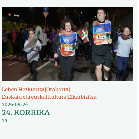
Irudia
Lehen Hezkuntza
|
Orokorra
|
Euskara eta euskal kultura
|
Elkarbizitza
2026-03-24
24. KORRIKA
24.