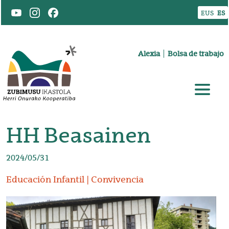
Pasar al contenido principal
EUS
ES
Goiburuko menua
Alexia
Bolsa de trabajo
HH Beasainen
2024/05/31
Educación Infantil
Convivencia
Irudia