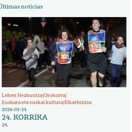
Últimas noticias
Irudia
Lehen Hezkuntza
|
Orokorra
|
Euskara eta euskal kultura
|
Elkarbizitza
2026-03-24
24. KORRIKA
24.