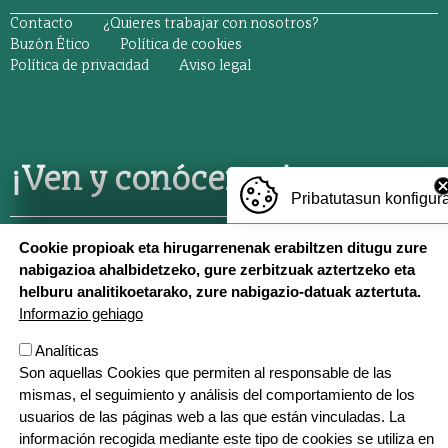
ORRI-OINA
Contacto
¿Quieres trabajar con nosotros?
TESTU-LEGALAK
Buzón Ético
Política de cookies
Política de privacidad
Aviso legal
¡Ven y conócenos!
Pribatutasun konfigur
Cookie propioak eta hirugarrenenak erabiltzen ditugu zure
TXERMIN
: Txermin z/g, 20150 Villabona,
688 677 819
nabigazioa ahalbidetzeko, gure zerbitzuak aztertzeko eta
helburu analitikoetarako, zure nabigazio-datuak aztertuta.
CENTRO
: Berria 55, 20150 Villabona,
943 69 23 21
Informazio gehiago
ZIZURKIL
: Pagamuño z/g, 20159 Zizurkil,
688 727 206
Analíticas
Son aquellas Cookies que permiten al responsable de las
mismas, el seguimiento y análisis del comportamiento de los
usuarios de las páginas web a las que están vinculadas. La
información recogida mediante este tipo de cookies se utiliza en