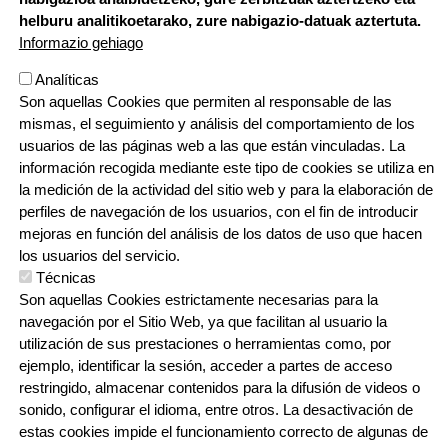
CENTRO
: Berria 55, 20150 Villabona,
943 69 23 21
helburu analitikoetarako, zure nabigazio-datuak aztertuta.
ZIZURKIL
: Pagamuño z/g, 20159 Zizurkil,
688 727 206
Informazio gehiago
Analíticas
Son aquellas Cookies que permiten al responsable de las
mismas, el seguimiento y análisis del comportamiento de los
usuarios de las páginas web a las que están vinculadas. La
En red
información recogida mediante este tipo de cookies se utiliza en
la medición de la actividad del sitio web y para la elaboración de
perfiles de navegación de los usuarios, con el fin de introducir
mejoras en función del análisis de los datos de uso que hacen
los usuarios del servicio.
Técnicas
Son aquellas Cookies estrictamente necesarias para la
navegación por el Sitio Web, ya que facilitan al usuario la
utilización de sus prestaciones o herramientas como, por
ejemplo, identificar la sesión, acceder a partes de acceso
restringido, almacenar contenidos para la difusión de videos o
Webgune hau Ikastolen Elkarteak garatu d
sonido, configurar el idioma, entre otros. La desactivación de
estas cookies impide el funcionamiento correcto de algunas de