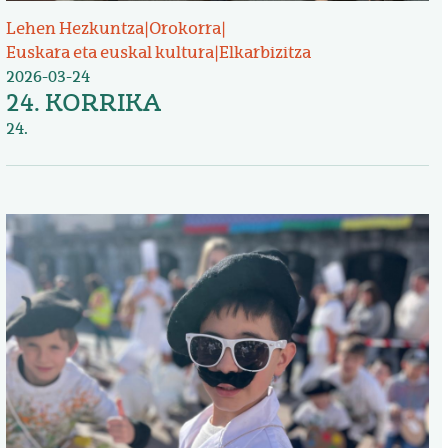
Lehen Hezkuntza
|
Orokorra
|
Euskara eta euskal kultura
|
Elkarbizitza
2026-03-24
24. KORRIKA
24.
Irudia