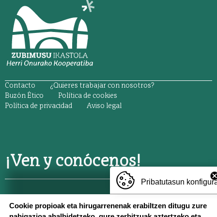
ORRI-OINA
Contacto
¿Quieres trabajar con nosotros?
TESTU-LEGALAK
Buzón Ético
Política de cookies
Política de privacidad
Aviso legal
¡Ven y conócenos!
Pribatutasun konfigur
TXERMIN
: Txermin z/g, 20150 Villabona,
688 677 819
Cookie propioak eta hirugarrenenak erabiltzen ditugu zure
nabigazioa ahalbidetzeko, gure zerbitzuak aztertzeko eta