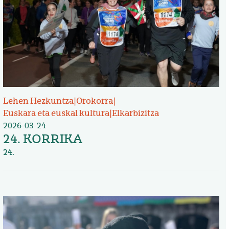
Lehen Hezkuntza
|
Orokorra
|
Euskara eta euskal kultura
|
Elkarbizitza
2026-03-24
24. KORRIKA
24.
Irudia