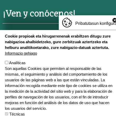
¡Ven y conócenos!
Pribatutasun konfigur
TXERMIN
: Txermin z/g, 20150 Villabona,
688 677 819
Cookie propioak eta hirugarrenenak erabiltzen ditugu zure
nabigazioa ahalbidetzeko, gure zerbitzuak aztertzeko eta
CENTRO
: Berria 55, 20150 Villabona,
943 69 23 21
helburu analitikoetarako, zure nabigazio-datuak aztertuta.
Informazio gehiago
ZIZURKIL
: Pagamuño z/g, 20159 Zizurkil,
688 727 206
Analíticas
Son aquellas Cookies que permiten al responsable de las
mismas, el seguimiento y análisis del comportamiento de los
usuarios de las páginas web a las que están vinculadas. La
En red
información recogida mediante este tipo de cookies se utiliza en
la medición de la actividad del sitio web y para la elaboración de
perfiles de navegación de los usuarios, con el fin de introducir
mejoras en función del análisis de los datos de uso que hacen
los usuarios del servicio.
Técnicas