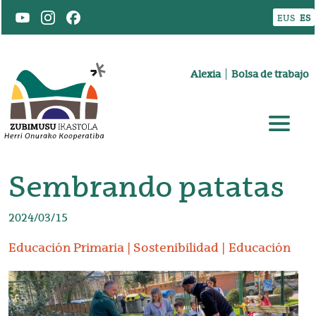
Pasar al contenido principal
EUS
ES
Goiburuko menua
Alexia
Bolsa de trabajo
Sembrando patatas
2024/03/15
Educación Primaria
Sostenibilidad
Educación
Irudia